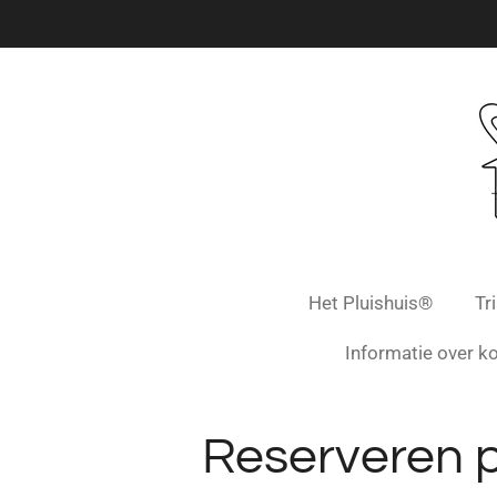
Ga
direct
naar
de
hoofdinhoud
Het Pluishuis®
Tr
Informatie over ko
Reserveren 