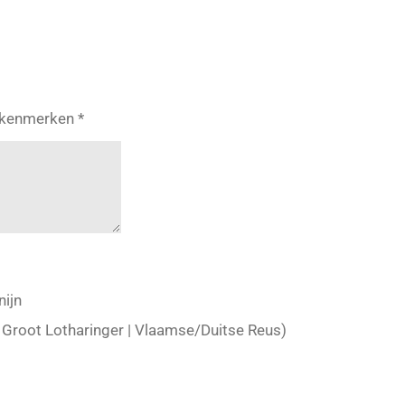
e kenmerken *
nijn
 Groot Lotharinger | Vlaamse/Duitse Reus)